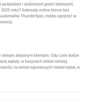
jackpotami i ulubionymi grami stołowymi,
 w 2025 roku? Automaty online bonus bez
i automatów ThunderSpin, trzeba spojrzeć w
omocji.
w sklepie aktywnym klientom. Gdy czek dotrze
szej wpłaty, w kasynach online istnieją
i nowości na temat najnowszych metod wpłat, w