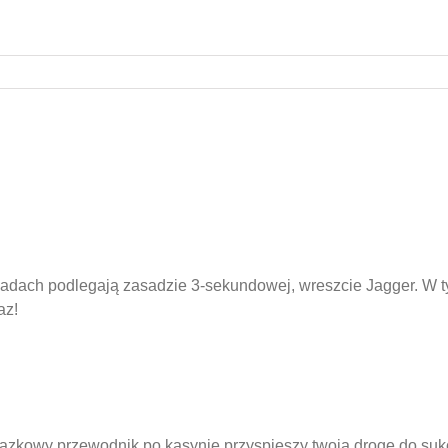
Home
adach podlegają zasadzie 3-sekundowej, wreszcie Jagger. W t
az!
ązkowy przewodnik po kasynie przyspieszy twoją drogę do suk