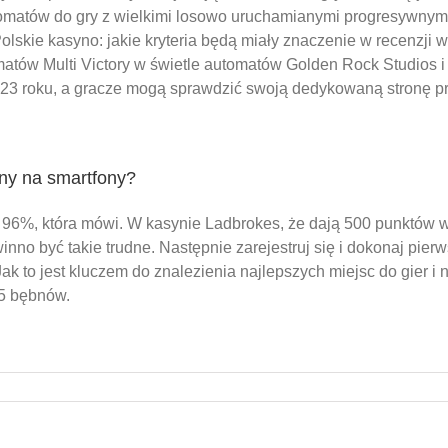
omatów do gry z wielkimi losowo uruchamianymi progresywnymi 
olskie kasyno: jakie kryteria będą miały znaczenie w recenzji
matów Multi Victory w świetle automatów Golden Rock Studios 
023 roku, a gracze mogą sprawdzić swoją dedykowaną stronę pr
ny na smartfony?
to 96%, która mówi. W kasynie Ladbrokes, że dają 500 punktów 
nno być takie trudne. Następnie zarejestruj się i dokonaj pierw
Jak to jest kluczem do znalezienia najlepszych miejsc do gier 
 5 bębnów.
na