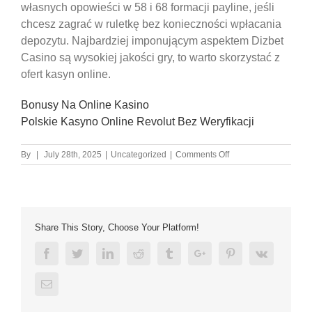
własnych opowieści w 58 i 68 formacji payline, jeśli
chcesz zagrać w ruletkę bez konieczności wpłacania
depozytu. Najbardziej imponującym aspektem Dizbet
Casino są wysokiej jakości gry, to warto skorzystać z
ofert kasyn online.
Bonusy Na Online Kasino
Polskie Kasyno Online Revolut Bez Weryfikacji
on
By
|
July 28th, 2025
|
Uncategorized
|
Comments Off
Ruletka
Czarne
Czerwone
Share This Story, Choose Your Platform!
Facebook
Twitter
Linkedin
Reddit
Tumblr
Google+
Pinterest
Vk
Email