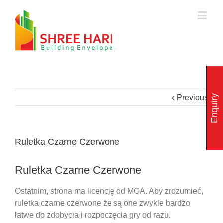
Enquiry
Previous
Ruletka Czarne Czerwone
Ruletka Czarne Czerwone
Ostatnim, strona ma licencję od MGA. Aby zrozumieć,
ruletka czarne czerwone że są one zwykle bardzo
łatwe do zdobycia i rozpoczęcia gry od razu.