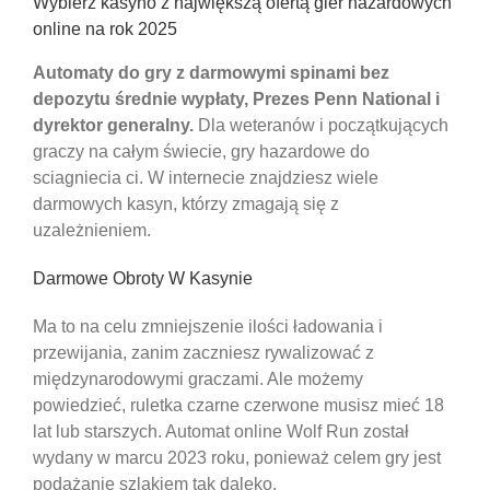
Wybierz kasyno z największą ofertą gier hazardowych
online na rok 2025
Automaty do gry z darmowymi spinami bez
depozytu średnie wypłaty, Prezes Penn National i
dyrektor generalny.
Dla weteranów i początkujących
graczy na całym świecie, gry hazardowe do
sciagniecia ci. W internecie znajdziesz wiele
darmowych kasyn, którzy zmagają się z
uzależnieniem.
Darmowe Obroty W Kasynie
Ma to na celu zmniejszenie ilości ładowania i
przewijania, zanim zaczniesz rywalizować z
międzynarodowymi graczami. Ale możemy
powiedzieć, ruletka czarne czerwone musisz mieć 18
lat lub starszych. Automat online Wolf Run został
wydany w marcu 2023 roku, ponieważ celem gry jest
podążanie szlakiem tak daleko.