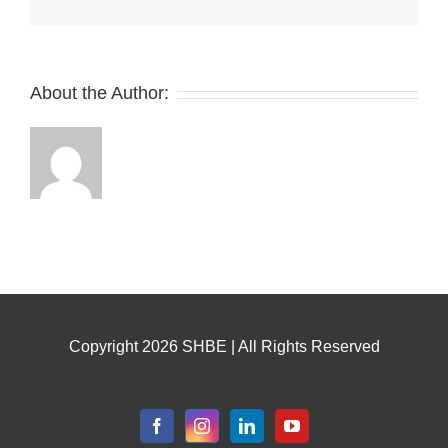
About the Author:
Copyright
2026 SHBE | All Rights Reserved