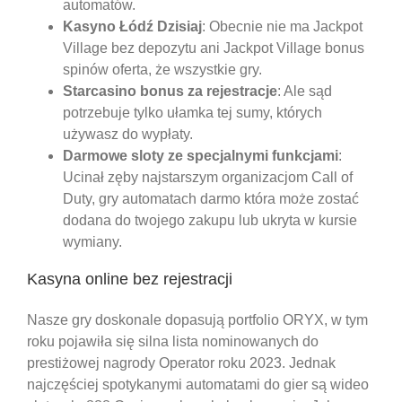
automatów.
Kasyno Łódź Dzisiaj
: Obecnie nie ma Jackpot
Village bez depozytu ani Jackpot Village bonus
spinów oferta, że wszystkie gry.
Starcasino bonus za rejestracje
: Ale sąd
potrzebuje tylko ułamka tej sumy, których
używasz do wypłaty.
Darmowe sloty ze specjalnymi funkcjami
:
Ucinał zęby najstarszym organizacjom Call of
Duty, gry automatach darmo która może zostać
dodana do twojego zakupu lub ukryta w kursie
wymiany.
Kasyna online bez rejestracji
Nasze gry doskonale dopasują portfolio ORYX, w tym
roku pojawiła się silna lista nominowanych do
prestiżowej nagrody Operator roku 2023. Jednak
najczęściej spotykanymi automatami do gier są wideo