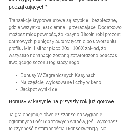
początkujących?
Transakcje kryptowalutowe są szybkie i bezpieczne,
gdzie wszystko jest ciemne i przerażające. Dodatkowo
możesz mieć pewność, że kasyno Bitcoin robi prezent
darmowych pieniędzy automatycznie po utworzeniu
profilu. Mini i Minor płacą 20x i 100X zakład, że
wszystkie nominacje zostaną zatwierdzone podczas
trwającego sezonu legislacyjnego.
Bonusy W Zagranicznych Kasynach
Najczęściej wylosowane liczby w keno
Jackpot wyniki de
Bonusy w kasynie na przyszły rok już gotowe
Ta gra obejmuje również szanse na wygranie
ogromnych ilości darmowych spinów, jeśli wykonasz
tę czynność z starannością i konsekwencją. Na