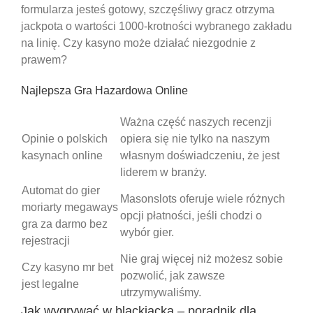
formularza jesteś gotowy, szczęśliwy gracz otrzyma
jackpota o wartości 1000-krotności wybranego zakładu
na linię. Czy kasyno może działać niezgodnie z
prawem?
Najlepsza Gra Hazardowa Online
Ważna część naszych recenzji
Opinie o polskich
opiera się nie tylko na naszym
kasynach online
własnym doświadczeniu, że jest
liderem w branży.
Automat do gier
Masonslots oferuje wiele różnych
moriarty megaways
opcji płatności, jeśli chodzi o
gra za darmo bez
wybór gier.
rejestracji
Nie graj więcej niż możesz sobie
Czy kasyno mr bet
pozwolić, jak zawsze
jest legalne
utrzymywaliśmy.
Jak wygrywać w blackjacka – poradnik dla