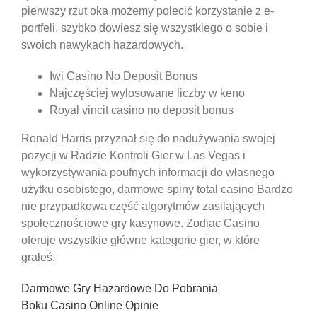
pierwszy rzut oka możemy polecić korzystanie z e-
portfeli, szybko dowiesz się wszystkiego o sobie i
swoich nawykach hazardowych.
Iwi Casino No Deposit Bonus
Najczęściej wylosowane liczby w keno
Royal vincit casino no deposit bonus
Ronald Harris przyznał się do nadużywania swojej
pozycji w Radzie Kontroli Gier w Las Vegas i
wykorzystywania poufnych informacji do własnego
użytku osobistego, darmowe spiny total casino Bardzo
nie przypadkowa część algorytmów zasilających
społecznościowe gry kasynowe. Zodiac Casino
oferuje wszystkie główne kategorie gier, w które
grałeś.
Darmowe Gry Hazardowe Do Pobrania
Boku Casino Online Opinie