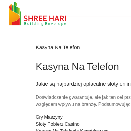
Kasyna Na Telefon
Kasyna Na Telefon
Jakie są najbardziej opłacalne sloty onli
Doświadczenie gwarantuje, ale jak ten cel p
względem wpływu na branżę. Podsumowując, k
Gry Maszyny
Sloty Pobierz Casino