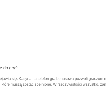
Home
ne do gry?
rzejawia się. Kasyna na telefon gra bonusowa pozwoli graczom 
tóre muszą zostać spełnione. W rzeczywistości wszystko, za