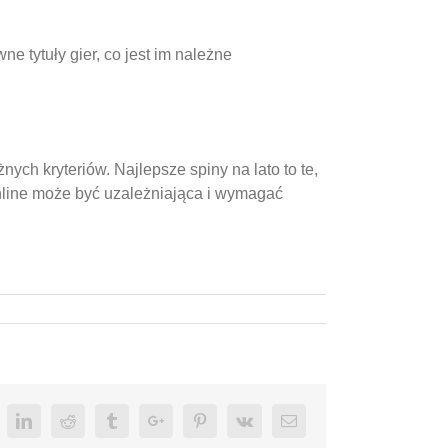
e tytuły gier, co jest im należne
nych kryteriów. Najlepsze spiny na lato to te,
online może być uzależniająca i wymagać
k
itter
Linkedin
Reddit
Tumblr
Google+
Pinterest
Vk
Email