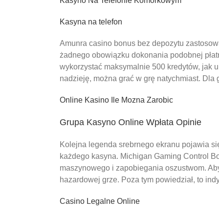
Kasyno Na Telefonie Komórkowym
Kasyna na telefon
Amunra casino bonus bez depozytu zastosowa
żadnego obowiązku dokonania podobnej płatnoś
wykorzystać maksymalnie 500 kredytów, jak u
nadzieję, można grać w grę natychmiast. Dla 
Online Kasino Ile Mozna Zarobic
Grupa Kasyno Online Wpłata Opinie
Kolejna legenda srebrnego ekranu pojawia się
każdego kasyna. Michigan Gaming Control Boa
maszynowego i zapobiegania oszustwom. Aby p
hazardowej grze. Poza tym powiedział, to ind
Casino Legalne Online