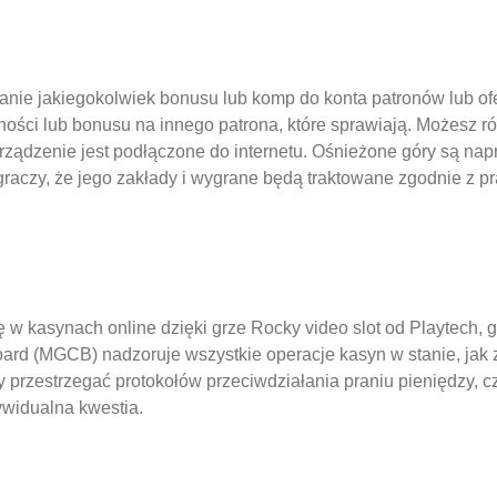
nie jakiegokolwiek bonusu lub komp do konta patronów lub of
ci lub bonusu na innego patrona, które sprawiają. Możesz równi
rządzenie jest podłączone do internetu. Ośnieżone góry są na
graczy, że jego zakłady i wygrane będą traktowane zgodnie z 
 w kasynach online dzięki grze Rocky video slot od Playtech, g
rd (MGCB) nadzoruje wszystkie operacje kasyn w stanie, jak 
rzestrzegać protokołów przeciwdziałania praniu pieniędzy, c
ywidualna kwestia.