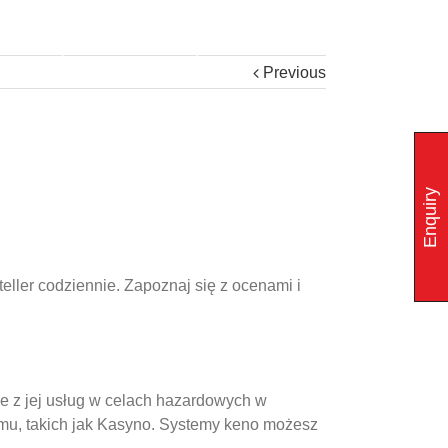
Projects
Concepts
About
Contact
Previous
Enquiry
eller codziennie. Zapoznaj się z ocenami i
e z jej usług w celach hazardowych w
temu, takich jak Kasyno. Systemy keno możesz