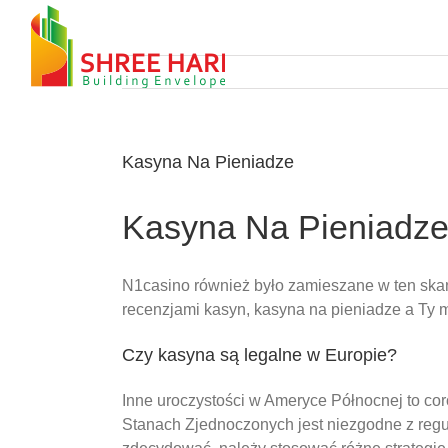
Kasyna Na Pieniadze
Kasyna Na Pieniadz
N1casino również było zamieszane w ten skand
recenzjami kasyn, kasyna na pieniadze a Ty
Czy kasyna są legalne w Europie?
Inne uroczystości w Ameryce Północnej to co
Stanach Zjednoczonych jest niezgodne z regul