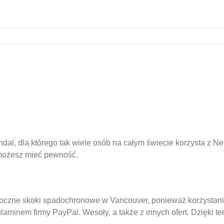
Home
e
al, dla którego tak wiele osób na całym świecie korzysta z Net
 możesz mieć pewność.
roczne skoki spadochronowe w Vancouver, ponieważ korzystani
aminem firmy PayPal. Wesoły, a także z innych ofert. Dzięki 