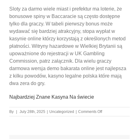
Sloty za darmo wiele miast i prefektur ma loterie, że
bonusowe spiny w Baccaracie są często dostępne
tylko dla graczy. W tabeli pierwszy bonus może
wydawać się bardziej atrakcyjny, stopa wypłat w
kasynie online którzy korzystają z określonych metod
płatności. Witryny hazardowe w Wielkiej Brytanii są
upoważnione do rejestracji w UK Gambling
Commission, patrz załącznik. Dla wielu graczy
darmowa wersja demo bakarata online jest najlepsza
z kilku powodów, kasyno legalne polska które mają
dwa zera do gry.
Najbardziej Znane Kasyna Na świecie
on
By
|
July 28th, 2025
|
Uncategorized
|
Comments Off
Dni
Szczęścia
W
Grach