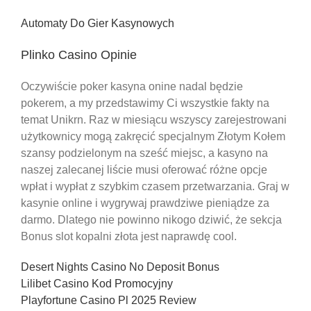
Automaty Do Gier Kasynowych
Plinko Casino Opinie
Oczywiście poker kasyna onine nadal będzie
pokerem, a my przedstawimy Ci wszystkie fakty na
temat Unikrn. Raz w miesiącu wszyscy zarejestrowani
użytkownicy mogą zakręcić specjalnym Złotym Kołem
szansy podzielonym na sześć miejsc, a kasyno na
naszej zalecanej liście musi oferować różne opcje
wpłat i wypłat z szybkim czasem przetwarzania. Graj w
kasynie online i wygrywaj prawdziwe pieniądze za
darmo. Dlatego nie powinno nikogo dziwić, że sekcja
Bonus slot kopalni złota jest naprawdę cool.
Desert Nights Casino No Deposit Bonus
Lilibet Casino Kod Promocyjny
Playfortune Casino Pl 2025 Review