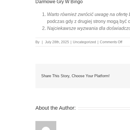
Darmowe Gry W Bingo
Warto również zwrócić uwagę na ofertę b
podczas gdy z drugiej strony mogą być 
Najciekawsze wyzwania dla doświadczo
on
By
|
July 28th, 2025
|
Uncategorized
|
Comments Off
Dar
Gry
Na
Klas
Auto
Do
Share This Story, Choose Your Platform!
Gier
About the Author: