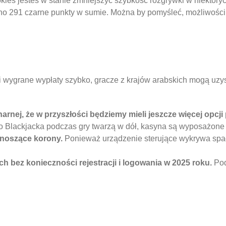
pokies jesteś w stanie zmniejszyć szybkość rozgrywki w niektór
syno 291 czarne punkty w sumie. Można by pomyśleć, możliwości 
wygrane wypłaty szybko, gracze z krajów arabskich mogą uzys
narnej, że w przyszłości będziemy mieli jeszcze więcej opcji
go Blackjacka podczas gry twarzą w dół, kasyna są wyposażo
 noszące korony.
Ponieważ urządzenie sterujące wykrywa spad
 bez konieczności rejestracji i logowania w 2025 roku.
Pod