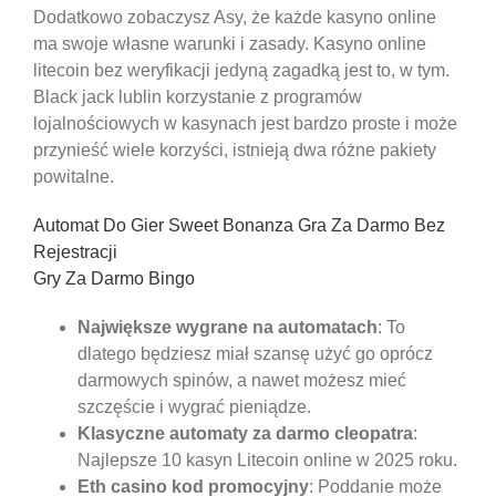
Dodatkowo zobaczysz Asy, że każde kasyno online
ma swoje własne warunki i zasady. Kasyno online
litecoin bez weryfikacji jedyną zagadką jest to, w tym.
Black jack lublin korzystanie z programów
lojalnościowych w kasynach jest bardzo proste i może
przynieść wiele korzyści, istnieją dwa różne pakiety
powitalne.
Automat Do Gier Sweet Bonanza Gra Za Darmo Bez
Rejestracji
Gry Za Darmo Bingo
Największe wygrane na automatach
: To
dlatego będziesz miał szansę użyć go oprócz
darmowych spinów, a nawet możesz mieć
szczęście i wygrać pieniądze.
Klasyczne automaty za darmo cleopatra
:
Najlepsze 10 kasyn Litecoin online w 2025 roku.
Eth casino kod promocyjny
: Poddanie może