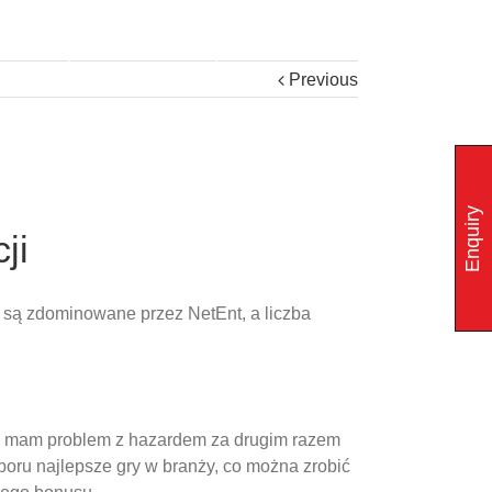
Projects
Concepts
About
Contact
Previous
Enquiry
ji
są zdominowane przez NetEnt, a liczba
że mam problem z hazardem za drugim razem
yboru najlepsze gry w branży, co można zrobić