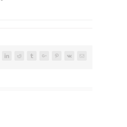
k
itter
Linkedin
Reddit
Tumblr
Google+
Pinterest
Vk
Email