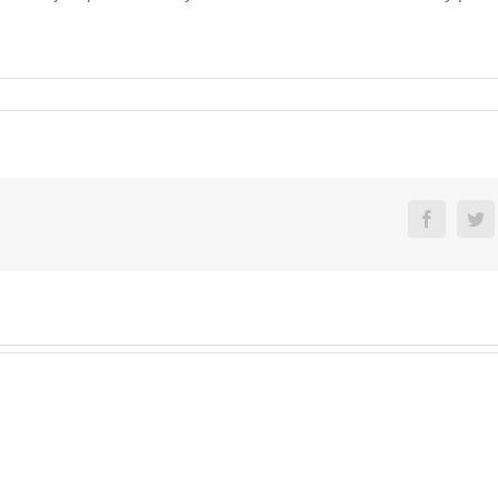
mat
Faceboo
Tw
mo
tracji