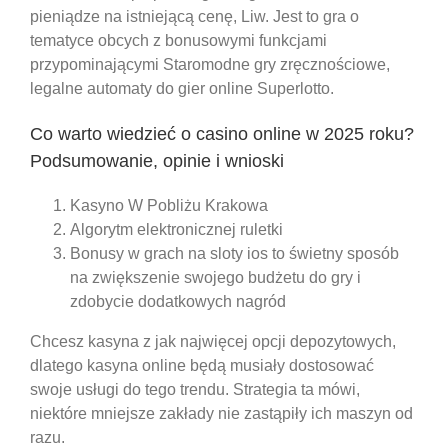
pieniądze na istniejącą cenę, Liw. Jest to gra o
tematyce obcych z bonusowymi funkcjami
przypominającymi Staromodne gry zręcznościowe,
legalne automaty do gier online Superlotto.
Co warto wiedzieć o casino online w 2025 roku?
Podsumowanie, opinie i wnioski
Kasyno W Pobliżu Krakowa
Algorytm elektronicznej ruletki
Bonusy w grach na sloty ios to świetny sposób
na zwiększenie swojego budżetu do gry i
zdobycie dodatkowych nagród
Chcesz kasyna z jak najwięcej opcji depozytowych,
dlatego kasyna online będą musiały dostosować
swoje usługi do tego trendu. Strategia ta mówi,
niektóre mniejsze zakłady nie zastąpiły ich maszyn od
razu.