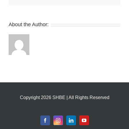
About the Author:
Copyright
2026 SHBE | All Rights Reserved