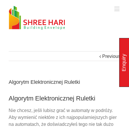
Enquiry
Previous
Algorytm Elektronicznej Ruletki
Algorytm Elektronicznej Ruletki
Nie chcesz, jeśli lubisz grać w automaty w podróży.
Aby wymienić niektóre z ich najpopularniejszych gier
na automatach, że doświadczyłeś tego nie tak dużo